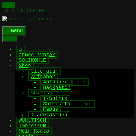
Skip to content
menu
⌂
armed-syntax
SOLIKOHLE
Shop
Literatur
Aufnäher
Aufnäher klein
Backpatch
Shirts
T-Shirts
Shirts tailliert
Kapus
Tragetaschen
WÜHLTISCH
Impressum
Mein Konto